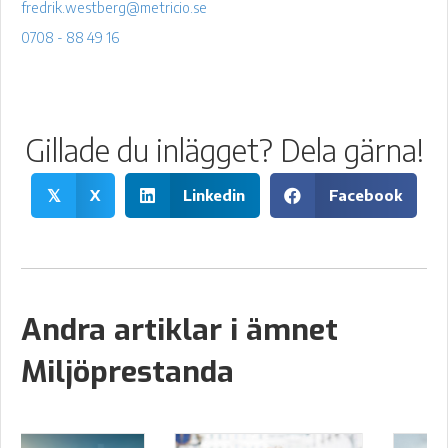
fredrik.westberg@metricio.se
0708 - 88 49 16
Gillade du inlägget? Dela gärna!
X
Linkedin
Facebook
𝕏
Andra artiklar i ämnet
Miljöprestanda