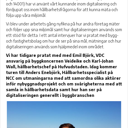
och 14001) har vi använt vårt kunnande inom digitalisering och
fördjupat oss inom hållbarhetsfrågorna för att kunna mäta och
följa upp våra miljömål.
Vi blev under arbetets gång nyfikna på hur andra företag mäter
och följer upp sina miljömål samt hur digitaliseringen används som
ett stöd för detta. I ett antal intervjuer har vi pratat med bygg-
och fastighetsbolag om hur de ser på sina mål, mätningar och hur
digitaliseringen används som hjälpmedel inom området.
Vi har tidigare pratat med med Emil Björk, VDC
ansvarig på byggkoncernen Veideike och Karl-Johan
Wall, hållbarhetschef på Hufvudstaden. Idag kommer
turen till Anders Enebjörk, Hållbarhetsspecialist på
NCC om
utmaningarna med att samordna olika aktörer
inför nybyggnadsprojekt och om svårigheterna med att
samla in hållbarhetsdata samt hur han ser på
digitaliseringen generellt i byggbranschen