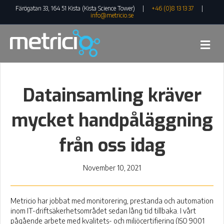
Färögatan 33, 164 51 Kista (Kista Science Tower) |
+46 (0)8 13 13 37
|
info@metricio.se
Me
Datainsamling kräver
mycket handpåläggning
från oss idag
November 10, 2021
Metricio har jobbat med monitorering, prestanda och automation
inom IT-driftsäkerhetsområdet sedan lång tid tillbaka. I vårt
pågående arbete med kvalitets- och miljöcertifiering (ISO 9001