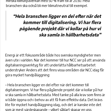
minska klimatpåverkan med 50 % fram till år 2030. Hela
branschen ska också bli mer klimatneutral till exempel.
“Hela branschen ligger en del efter när det
kommer till digitalisering. Vi har flera
pågående projekt där vi kollar på hur vi
ska samla in hållbarhetsdata”
Energi är ett fokusområde både hos svenska myndigheter men
även ute i världen. När det kommer till hur NCC ser på att använda
digitaliseringsverktyg för att underlätta hållbarhetsarbetet
understryker Anders att det finns vissa områden där NCC idag får
göra mycket handpåläggning:
– Hela branschen ligger en del efter när det kommer till
digitaliseringen. Vi har flera pågående projekt där vi kollar på hur
vi ska samla in hållbarhetsdata. Med tanke på alla krav som finns är
vi både öppna och i behov av att få fram effektiv data. Det krävs
lite för mycket handpåläggning idag, och det är kanske inte det
som är mest värdeskapande – vilket såklart skapar en viss