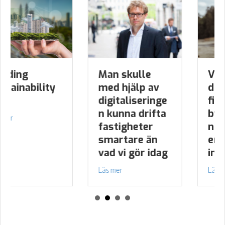
Man skulle
Verktygen för
med hjälp av
digitalisering
digitaliseringe
finns inom
n kunna drifta
byggbransche
Sustainability 2021
fastigheter
n – det är mer
smartare än
en fråga om
vad vi gör idag
inställning
about Man skulle med hjälp av digitaliseringen kunna
about Verktygen f
Läs mer
Läs mer