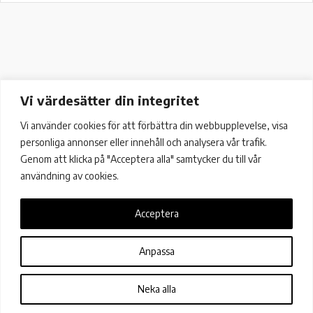
Vi värdesätter din integritet
Vi använder cookies för att förbättra din webbupplevelse, visa
personliga annonser eller innehåll och analysera vår trafik.
Genom att klicka på "Acceptera alla" samtycker du till vår
användning av cookies.
Acceptera
Färögatan 33, 16451 Kista
+46 (0)8 13 13 37 |
info@metricio.se
Anpassa
Neka alla