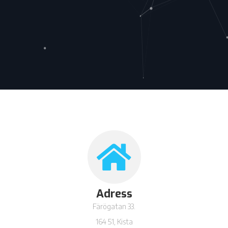
Adress
Färögatan 33.
164 51, Kista