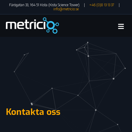
Färögatan 33, 164 51 Kista (Kista Science Tower) |
+46 (0)8 13 13 37
|
info@metricio.se
Me
Kontakta oss