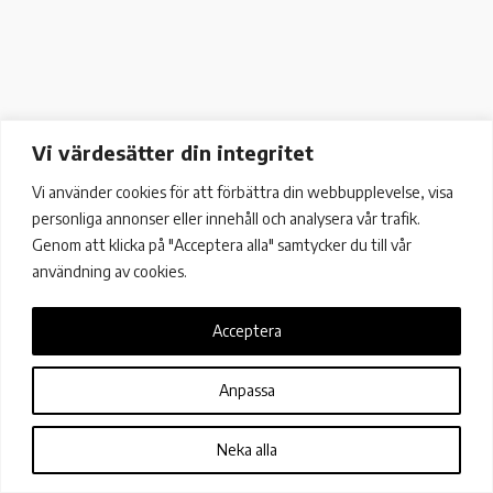
Vi värdesätter din integritet
Vi använder cookies för att förbättra din webbupplevelse, visa
personliga annonser eller innehåll och analysera vår trafik.
Genom att klicka på "Acceptera alla" samtycker du till vår
användning av cookies.
Acceptera
Färögatan 33, 16451 Kista
+46 (0)8 13 13 37 |
info@metricio.se
Anpassa
Neka alla