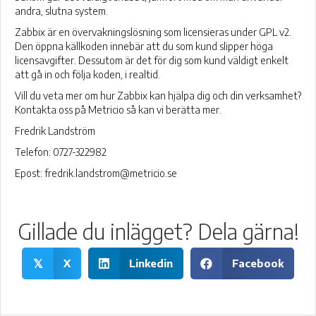
andra, slutna system.
Zabbix är en övervakningslösning som licensieras under GPL v2.
Den öppna källkoden innebär att du som kund slipper höga
licensavgifter. Dessutom är det för dig som kund väldigt enkelt
att gå in och följa koden, i realtid.
Vill du veta mer om hur Zabbix kan hjälpa dig och din verksamhet?
Kontakta oss på Metricio så kan vi berätta mer.
Fredrik Landström
Telefon: 0727-322982
Epost: fredrik.landstrom@metricio.se
Gillade du inlägget? Dela gärna!
X
Linkedin
Facebook
𝕏