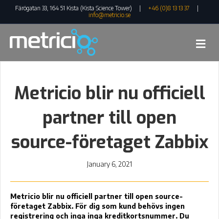
Färögatan 33, 164 51 Kista (Kista Science Tower) |
+46 (0)8 13 13 37
|
info@metricio.se
Me
Metricio blir nu officiell
partner till open
source-företaget Zabbix
January 6, 2021
Metricio blir nu officiell partner till open source-
företaget Zabbix. För dig som kund behövs ingen
registrering och inga inga kreditkortsnummer. Du