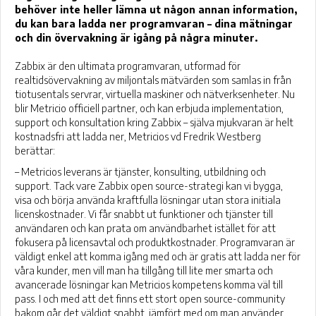
behöver inte heller lämna ut någon annan information,
du kan bara ladda ner programvaran – dina mätningar
och din övervakning är igång på några minuter.
Zabbix är den ultimata programvaran, utformad för
realtidsövervakning av miljontals mätvärden som samlas in från
tiotusentals servrar, virtuella maskiner och nätverksenheter. Nu
blir Metricio officiell partner, och kan erbjuda implementation,
support och konsultation kring Zabbix – själva mjukvaran är helt
kostnadsfri att ladda ner, Metricios vd Fredrik Westberg
berättar:
– Metricios leverans är tjänster, konsulting, utbildning och
support. Tack vare Zabbix open source-strategi kan vi bygga,
visa och börja använda kraftfulla lösningar utan stora initiala
licenskostnader. Vi får snabbt ut funktioner och tjänster till
användaren och kan prata om användbarhet istället för att
fokusera på licensavtal och produktkostnader. Programvaran är
väldigt enkel att komma igång med och är gratis att ladda ner för
våra kunder, men vill man ha tillgång till lite mer smarta och
avancerade lösningar kan Metricios kompetens komma väl till
pass. I och med att det finns ett stort open source-community
bakom går det väldigt snabbt, jämfört med om man använder