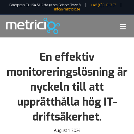
Färögatan 33, 164 51 Kista (Kista Science Tower) |
+46 (0)8 13 13 37
|
info@metricio.se
Me
En effektiv
monitoreringslösning är
nyckeln till att
upprätthålla hög IT-
driftsäkerhet.
August 1, 2024