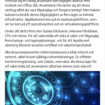
Föreställ dig en vanlig användare som dagligen arbetar med
Outlook och Office 365. Användaren förväntar sig att dessa
verktyg alltid ska vara tillgängliga och fungera smidigt. Men bakom
kulisserna består denna tillgänglighet av flera lager av teknisk
infrastruktur. Applikationen körs på en mjukvaruplattform, som i
sin tur körs på ett operativsystem och en virtualiseringsplattform.
Under allt detta finns den fysiska hårdvaran, inklusive hårddiskar,
CPU och minne. För att säkerställa att data är säker och tillgänglig
finns backup- och lagringslösningar, och för att skydda mot
obehörig åtkomst används certifikat och säkerhetsprotokoll.
Alla dessa komponenter måste kommunicera både internt och
externt, vilket kräver pålitliga nätverkslösningar. En effektiv
monitoreringslösning, som Zabbix, övervakar alla dessa lager för
att säkerställa att användaren alltid kan arbeta utan avbrott.