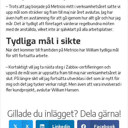
– Trots att jag började på Metricio mitt i verksamhetsåret satte vi
upp mål som sträcker sig fram till maj när året avslutas. Jag har
även haft en avstämning för att gå igenom hur allt går och hur jag
mår. Det är tydligt att företaget värderar regelbundna möten
med de anställda, vilket inte är självklart på alla arbetsplatser.
Tydliga mål i sikte
När det kommer till framtiden på Metricio har William tydliga mål
för sitt fortsatta arbete.
– Kortsiktigt vill jag ta nästa steg i Zabbix-certifieringen och
uppnå de mål som är uppsatta fram till maj när verksamhetsåret är
slut. På längre sikt vill jag fortsätta utvecklas i det som är nytt för
mig och det jag tycker verkar roligt. Men även att vara involverad i
fler kundprojekt, avslutar William Hansen.
Gillade du inlägget? Dela gärna!
X
Linkedin
Facebook
𝕏