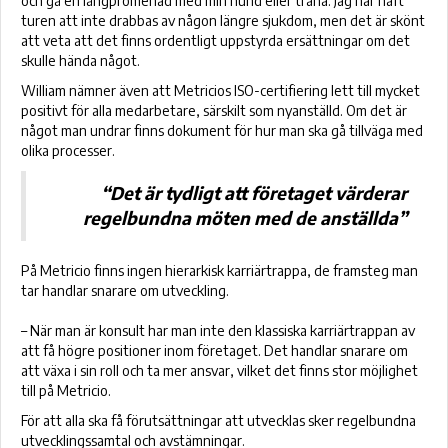
och gå en långpromenad med min hund eller träna. Jag har haft
turen att inte drabbas av någon längre sjukdom, men det är skönt
att veta att det finns ordentligt uppstyrda ersättningar om det
skulle hända något.
William nämner även att Metricios ISO-certifiering lett till mycket
positivt för alla medarbetare, särskilt som nyanställd. Om det är
något man undrar finns dokument för hur man ska gå tillväga med
olika processer.
“Det är tydligt att företaget värderar
regelbundna möten med de anställda”
På Metricio finns ingen hierarkisk karriärtrappa, de framsteg man
tar handlar snarare om utveckling.
– När man är konsult har man inte den klassiska karriärtrappan av
att få högre positioner inom företaget. Det handlar snarare om
att växa i sin roll och ta mer ansvar, vilket det finns stor möjlighet
till på Metricio.
För att alla ska få förutsättningar att utvecklas sker regelbundna
utvecklingssamtal och avstämningar.