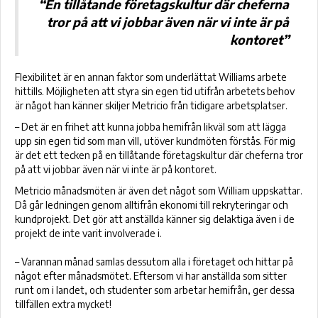
“En tillåtande företagskultur där cheferna
tror på att vi jobbar även när vi inte är på
kontoret”
Flexibilitet är en annan faktor som underlättat Williams arbete
hittills. Möjligheten att styra sin egen tid utifrån arbetets behov
är något han känner skiljer Metricio från tidigare arbetsplatser.
– Det är en frihet att kunna jobba hemifrån likväl som att lägga
upp sin egen tid som man vill, utöver kundmöten förstås. För mig
är det ett tecken på en tillåtande företagskultur där cheferna tror
på att vi jobbar även när vi inte är på kontoret.
Metricio månadsmöten är även det något som William uppskattar.
Då går ledningen genom alltifrån ekonomi till rekryteringar och
kundprojekt. Det gör att anställda känner sig delaktiga även i de
projekt de inte varit involverade i.
– Varannan månad samlas dessutom alla i företaget och hittar på
något efter månadsmötet. Eftersom vi har anställda som sitter
runt om i landet, och studenter som arbetar hemifrån, ger dessa
tillfällen extra mycket!