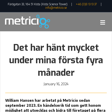
Färögatan 33, 164 51 Kista (Kista Science Tower) |
+46 (0)8 13 13 37
|
info@metricio.se
Me
Det har hänt mycket
under mina första fyra
månader
January 16, 2024
William Hansen har arbetat på Metricio sedan
september 2023. En händelserik tid som gett honom
möjlighet att utvecklas och bidra till företaget på flera