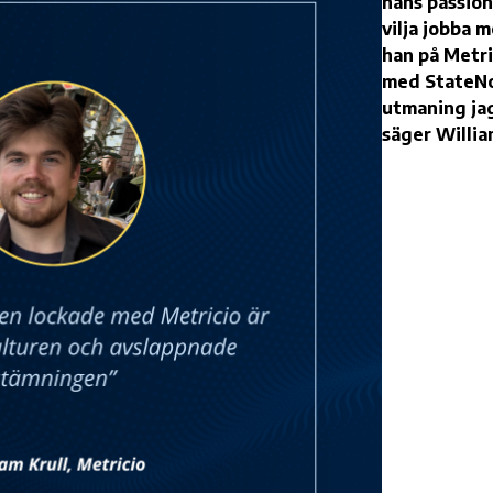
hans passion
vilja jobba 
han på Metri
med StateNo
utmaning jag
säger Willi