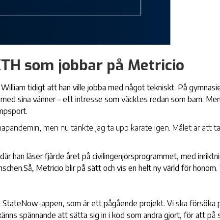
KTH som jobbar på Metricio
William tidigt att han ville jobba med något tekniskt. På gymnas
pel med sina vänner – ett intresse som väcktes redan som barn. Men
mpsport.
apandemin, men nu tänkte jag ta upp karate igen. Målet är att ta sv
där han läser fjärde året på civilingenjörsprogrammet, med inriktn
nschen.Så, Metricio blir på sätt och vis en helt ny värld för hono
StateNow-appen, som är ett pågående projekt. Vi ska försöka pus
nns spännande att sätta sig in i kod som andra gjort, för att på så