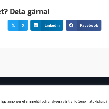
et? Dela gärna!
X
Linkedin
Facebook
𝕏
Färögatan 33, 16451 Kista
+46 (0)8 13 13 37 |
info@metricio.se
iga annonser eller innehåll och analysera vår trafik. Genom att klicka på