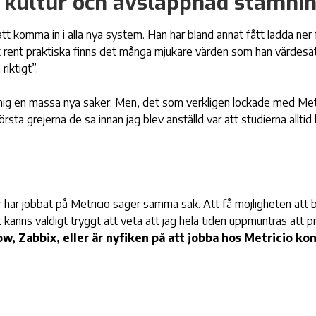
l kultur och avslappnad stämni
att komma in i alla nya system. Han har bland annat fått ladda ner
 rent praktiska finns det många mjukare värden som han värdesä
riktigt”.
 mig en massa nya saker. Men, det som verkligen lockade med Metri
sta grejerna de sa innan jag blev anställd var att studierna allti
 har jobbat på Metricio säger samma sak. Att få möjligheten att b
 känns väldigt tryggt att veta att jag hela tiden uppmuntras att pr
, Zabbix, eller är nyfiken på att jobba hos Metricio ko