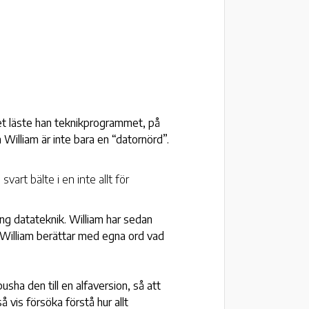
iet läste han teknikprogrammet, på
 William är inte bara en “datornörd”.
art bälte i en inte allt för
ing datateknik. William har sedan
m. William berättar med egna ord vad
ha den till en alfaversion, så att
 vis försöka förstå hur allt