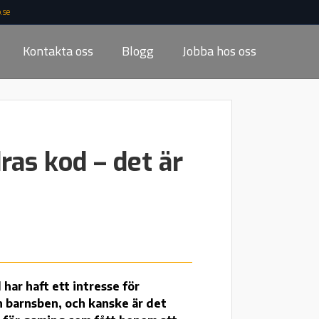
.se
Kontakta oss
Blogg
Jobba hos oss
ras kod – det är
 har haft ett intresse för
 barnsben, och kanske är det