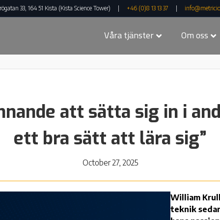
rögatan 33, 164 51 Kista (Kista Science Tower) |
+46 (0)8 13 13 37
|
info@metricio
Våra tjänster
Om oss
nande att sätta sig in i and
ett bra sätt att lära sig”
October 27, 2025
William Krull
teknik sedan