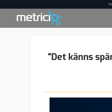
Fä
“Det känns spän