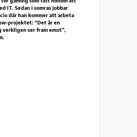
 för gaming som fått honom att
med IT. Sedan i somras jobbar
cio där han kommer att arbeta
w-projektet: “Det är en
 verkligen ser fram emot”,
am.