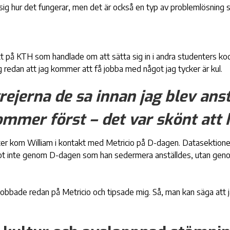
ra sig hur det fungerar, men det är också en typ av problemlösnin
jekt på KTH som handlade om att sätta sig in i andra studenters ko
 redan att jag kommer att få jobba med något jag tycker är kul.
rejerna de sa innan jag blev anst
ommer först – det var skönt att 
er kom William i kontakt med Metricio på D-dagen. Datasektione
ot inte genom D-dagen som han sedermera anställdes, utan ge
bbade redan på Metricio och tipsade mig. Så, man kan säga att 