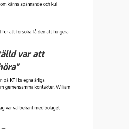
g som känns spännande och kul.
d för att försöka få den att fungera
älld var att
höra”
n på KTH:s egna årliga
nom gemensamma kontakter. William
jag var väl bekant med bolaget