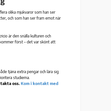
ng
 flera olika mjukvaror som han ser
tter, och som han ser fram emot när
cio är den snälla kulturen och
d kommer först – det var skönt att
åde tjäna extra pengar och lära sig
ioritera studierna.
ntakta oss.
Kom i kontakt med