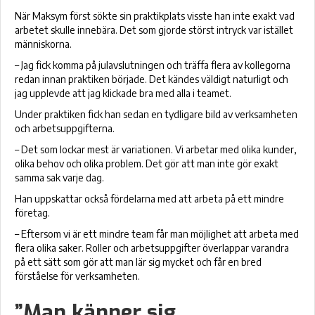
När Maksym först sökte sin praktikplats visste han inte exakt vad
arbetet skulle innebära. Det som gjorde störst intryck var istället
människorna.
– Jag fick komma på julavslutningen och träffa flera av kollegorna
redan innan praktiken började. Det kändes väldigt naturligt och
jag upplevde att jag klickade bra med alla i teamet.
Under praktiken fick han sedan en tydligare bild av verksamheten
och arbetsuppgifterna.
– Det som lockar mest är variationen. Vi arbetar med olika kunder,
olika behov och olika problem. Det gör att man inte gör exakt
samma sak varje dag.
Han uppskattar också fördelarna med att arbeta på ett mindre
företag.
– Eftersom vi är ett mindre team får man möjlighet att arbeta med
flera olika saker. Roller och arbetsuppgifter överlappar varandra
på ett sätt som gör att man lär sig mycket och får en bred
förståelse för verksamheten.
”Man känner sig