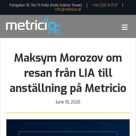
Färögatan 33, 164 51 Kista (Kista Science Tower) |
+46 (0)8 13 13 37
|
info@metricio.se
Me
Maksym Morozov om
resan från LIA till
anställning på Metricio
June 16, 2026