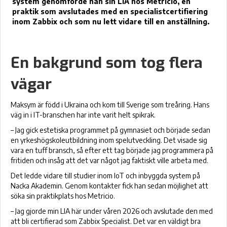
system genomförde han sin LIA hos Metricio, en
praktik som avslutades med en specialistcertifiering
inom Zabbix och som nu lett vidare till en anställning.
En bakgrund som tog flera
vägar
Maksym är född i Ukraina och kom till Sverige som treåring. Hans
väg in i IT-branschen har inte varit helt spikrak.
– Jag gick estetiska programmet på gymnasiet och började sedan
en yrkeshögskoleutbildning inom spelutveckling. Det visade sig
vara en tuff bransch, så efter ett tag började jag programmera på
fritiden och insåg att det var något jag faktiskt ville arbeta med.
Det ledde vidare till studier inom IoT och inbyggda system på
Nacka Akademin. Genom kontakter fick han sedan möjlighet att
söka sin praktikplats hos Metricio.
– Jag gjorde min LIA här under våren 2026 och avslutade den med
att bli certifierad som Zabbix Specialist. Det var en väldigt bra